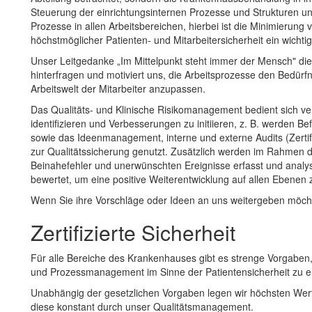
Steuerung der einrichtungsinternen Prozesse und Strukturen und 
Prozesse in allen Arbeitsbereichen, hierbei ist die Minimierung
höchstmöglicher Patienten- und Mitarbeitersicherheit ein wichtig
Unser Leitgedanke „Im Mittelpunkt steht immer der Mensch" dient 
hinterfragen und motiviert uns, die Arbeitsprozesse den Bedürf
Arbeitswelt der Mitarbeiter anzupassen.
Das Qualitäts- und Klinische Risikomanagement bedient sich v
identifizieren und Verbesserungen zu initiieren, z. B. werden B
sowie das Ideenmanagement, interne und externe Audits (Zertif
zur Qualitätssicherung genutzt. Zusätzlich werden im Rahme
Beinahefehler und unerwünschten Ereignisse erfasst und anal
bewertet, um eine positive Weiterentwicklung auf allen Ebenen 
Wenn Sie ihre Vorschläge oder Ideen an uns weitergeben möcht
Zertifizierte Sicherheit
Für alle Bereiche des Krankenhauses gibt es strenge Vorgaben
und Prozessmanagement im Sinne der Patientensicherheit zu er
Unabhängig der gesetzlichen Vorgaben legen wir höchsten Wert 
diese konstant durch unser Qualitätsmanagement.