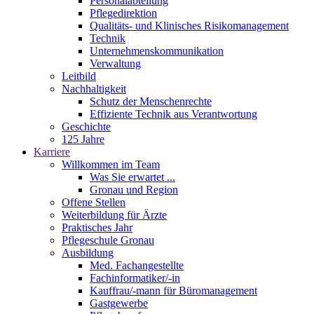
Personalabteilung
Pflegedirektion
Qualitäts- und Klinisches Risikomanagement
Technik
Unternehmenskommunikation
Verwaltung
Leitbild
Nachhaltigkeit
Schutz der Menschenrechte
Effiziente Technik aus Verantwortung
Geschichte
125 Jahre
Karriere
Willkommen im Team
Was Sie erwartet ...
Gronau und Region
Offene Stellen
Weiterbildung für Ärzte
Praktisches Jahr
Pflegeschule Gronau
Ausbildung
Med. Fachangestellte
Fachinformatiker/-in
Kauffrau/-mann für Büromanagement
Gastgewerbe