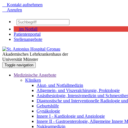
Kontakt aufnehmen
Anrufen
im Notfall
Patientenportal
Stellenangebote
Akademisches Lehrkrankenhaus der
Universität Münster
Toggle navigation
Medizinische Angebote
Kliniken
Akut- und Notfallmedizin
Allgemein- und Viszeralchirurgie, Proktologie
Anästhesiologie, Intensivmedizin und Schmerzther
Diagnostische und Interventionelle Radiologie un
Geburtshilfe
Gynäkologie
Innere I - Kardiologie und Angiologie
Innere II - Gastroenterologie, Allgemeine Innere
Nuklearmedizin