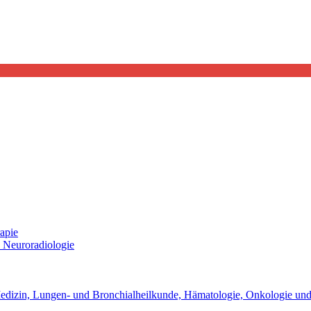
apie
d Neuroradiologie
 Medizin, Lungen- und Bronchialheilkunde, Hämatologie, Onkologie und