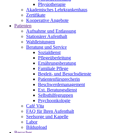
Physiotherapie
Akademisches Lehrkrankenhaus
Zertifikate
Kooperative Angebote
Patienten
Aufnahme und Entlassung
Stationärer Aufenthalt
Wahlleistungen
Beratung und Service
Sozialdienst
Pflegeüberleitung
Ernährungsberatung
Familiale Pflege
Begleit- und Besuchsdienste
Patientenfürsprecherin
Beschwerdemanagement
Ext. Beratungsdienst
Selbsthilfegruppen
Psychoonkologie
Café Vita
FAQ für Ihren Aufenthalt
Seelsorge und Kapelle
Labor
Bildupload
Besucher