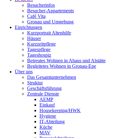
Besucherinfos
Besucher-Appartements
Café Vita
Gronau und Umgebung
Einrichtungen
Kurzportrait Altenhilfe
Häuser
Kurzzeitpflege
Tagespflege
Tageshospiz
Betreutes Wohnen in Ahaus und Alstätte
Begleitetes Wohnen in Gronau-Epe
Über uns
Das Gesamtunternehmen
Struktur
Geschäftsführung
Zentrale Dienste
AEMP
Einkauf
Housekeeping/HWK
Hygiene
IT-Abteilung
Küche
MAV