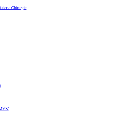
tierte Chirurgie
)
 (MVZ)