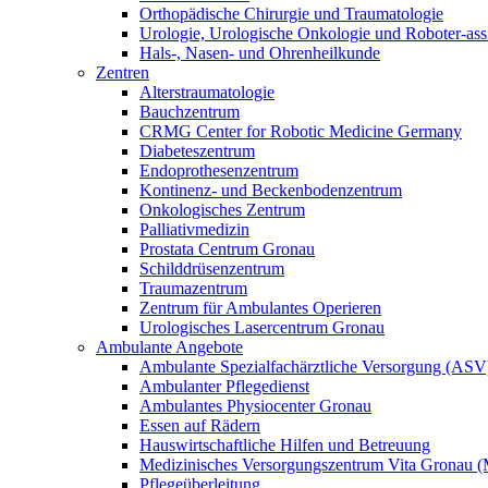
Orthopädische Chirurgie und Traumatologie
Urologie, Urologische Onkologie und Roboter-assis
Hals-, Nasen- und Ohrenheilkunde
Zentren
Alterstraumatologie
Bauchzentrum
CRMG Center for Robotic Medicine Germany
Diabeteszentrum
Endoprothesenzentrum
Kontinenz- und Beckenbodenzentrum
Onkologisches Zentrum
Palliativmedizin
Prostata Centrum Gronau
Schilddrüsenzentrum
Traumazentrum
Zentrum für Ambulantes Operieren
Urologisches Lasercentrum Gronau
Ambulante Angebote
Ambulante Spezialfachärztliche Versorgung (ASV
Ambulanter Pflegedienst
Ambulantes Physiocenter Gronau
Essen auf Rädern
Hauswirtschaftliche Hilfen und Betreuung
Medizinisches Versorgungszentrum Vita Gronau
Pflegeüberleitung