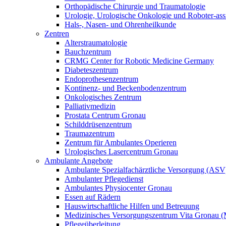
Orthopädische Chirurgie und Traumatologie
Urologie, Urologische Onkologie und Roboter-assis
Hals-, Nasen- und Ohrenheilkunde
Zentren
Alterstraumatologie
Bauchzentrum
CRMG Center for Robotic Medicine Germany
Diabeteszentrum
Endoprothesenzentrum
Kontinenz- und Beckenbodenzentrum
Onkologisches Zentrum
Palliativmedizin
Prostata Centrum Gronau
Schilddrüsenzentrum
Traumazentrum
Zentrum für Ambulantes Operieren
Urologisches Lasercentrum Gronau
Ambulante Angebote
Ambulante Spezialfachärztliche Versorgung (ASV
Ambulanter Pflegedienst
Ambulantes Physiocenter Gronau
Essen auf Rädern
Hauswirtschaftliche Hilfen und Betreuung
Medizinisches Versorgungszentrum Vita Gronau
Pflegeüberleitung