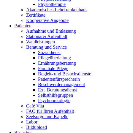
Physiotherapie
Akademisches Lehrkrankenhaus
Zertifikate
Kooperative Angebote
Patienten
Aufnahme und Entlassung
Stationärer Aufenthalt
Wahlleistungen
Beratung und Service
Sozialdienst
Pflegeüberleitung
Ernährungsberatung
Familiale Pflege
Begleit- und Besuchsdienste
Patientenfürsprecherin
Beschwerdemanagement
Ext. Beratungsdienst
Selbsthilfegruppen
Psychoonkologie
Café Vita
FAQ für Ihren Aufenthalt
Seelsorge und Kapelle
Labor
Bildupload
Besucher