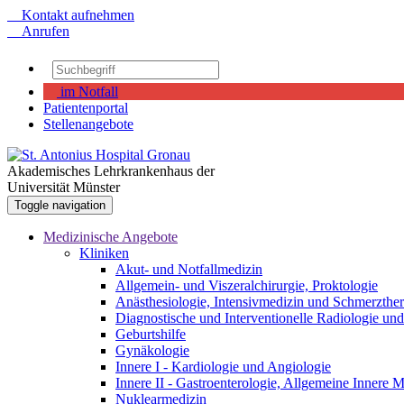
Kontakt aufnehmen
Anrufen
im Notfall
Patientenportal
Stellenangebote
Akademisches Lehrkrankenhaus der
Universität Münster
Toggle navigation
Medizinische Angebote
Kliniken
Akut- und Notfallmedizin
Allgemein- und Viszeralchirurgie, Proktologie
Anästhesiologie, Intensivmedizin und Schmerzther
Diagnostische und Interventionelle Radiologie un
Geburtshilfe
Gynäkologie
Innere I - Kardiologie und Angiologie
Innere II - Gastroenterologie, Allgemeine Innere
Nuklearmedizin