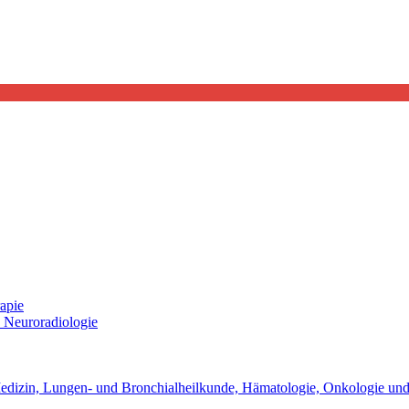
apie
d Neuroradiologie
 Medizin, Lungen- und Bronchialheilkunde, Hämatologie, Onkologie und