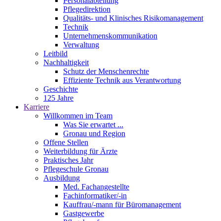
Personalabteilung
Pflegedirektion
Qualitäts- und Klinisches Risikomanagement
Technik
Unternehmenskommunikation
Verwaltung
Leitbild
Nachhaltigkeit
Schutz der Menschenrechte
Effiziente Technik aus Verantwortung
Geschichte
125 Jahre
Karriere
Willkommen im Team
Was Sie erwartet ...
Gronau und Region
Offene Stellen
Weiterbildung für Ärzte
Praktisches Jahr
Pflegeschule Gronau
Ausbildung
Med. Fachangestellte
Fachinformatiker/-in
Kauffrau/-mann für Büromanagement
Gastgewerbe