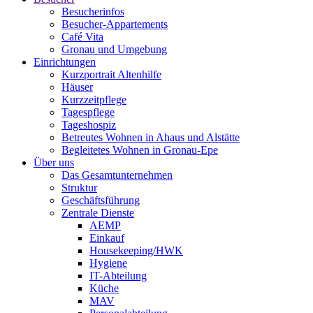
Besucherinfos
Besucher-Appartements
Café Vita
Gronau und Umgebung
Einrichtungen
Kurzportrait Altenhilfe
Häuser
Kurzzeitpflege
Tagespflege
Tageshospiz
Betreutes Wohnen in Ahaus und Alstätte
Begleitetes Wohnen in Gronau-Epe
Über uns
Das Gesamtunternehmen
Struktur
Geschäftsführung
Zentrale Dienste
AEMP
Einkauf
Housekeeping/HWK
Hygiene
IT-Abteilung
Küche
MAV