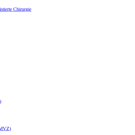
tierte Chirurgie
)
 (MVZ)