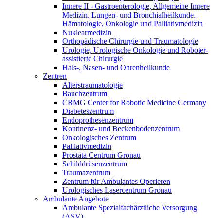
Innere II - Gastroenterologie, Allgemeine Innere
Medizin, Lungen- und Bronchialheilkunde,
Hämatologie, Onkologie und Palliativmedizin
Nuklearmedizin
Orthopädische Chirurgie und Traumatologie
Urologie, Urologische Onkologie und Roboter-
assistierte Chirurgie
Hals-, Nasen- und Ohrenheilkunde
Zentren
Alterstraumatologie
Bauchzentrum
CRMG Center for Robotic Medicine Germany
Diabeteszentrum
Endoprothesenzentrum
Kontinenz- und Beckenbodenzentrum
Onkologisches Zentrum
Palliativmedizin
Prostata Centrum Gronau
Schilddrüsenzentrum
Traumazentrum
Zentrum für Ambulantes Operieren
Urologisches Lasercentrum Gronau
Ambulante Angebote
Ambulante Spezialfachärztliche Versorgung
(ASV)