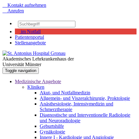
Kontakt aufnehmen
Anrufen
im Notfall
Patientenportal
Stellenangebote
Akademisches Lehrkrankenhaus der
Universität Münster
Toggle navigation
Medizinische Angebote
Kliniken
Akut- und Notfallmedizin
Allgemein- und Viszeralchirurgie, Proktologie
Anästhesiologie, Intensivmedizin und
Schmerztherapie
Diagnostische und Interventionelle Radiologie
und Neuroradiologie
Geburtshilfe
Gynäkologie
Innere I - Kardiologie und Angiologie