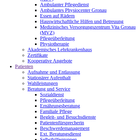
Ambulanter Pflegedienst
Ambulantes Physiocenter Gronau
Essen auf Rädern
Hauswirtschaftliche Hilfen und Betreuung
Medizinisches Versorgungszentrum Vita Gronau
(MVZ)
Pflegeüberleitung
Physiotherapie
Akademisches Lehrkrankenhaus
Zertifikate
Kooperative Angebote
Patienten
Aufnahme und Entlassung
Stationärer Aufenthalt
Wahlleistungen
Beratung und Service
Sozialdienst
Pflegeüberleitung
Ernährungsberatung
Familiale Pflege
Begleit- und Besuchsdienste
Patientenfürsprecherin
Beschwerdemanagement
Ext. Beratungsdienst
Selbsthilfegruppen