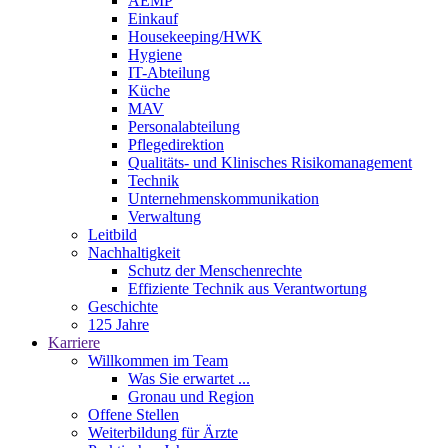
AEMP
Einkauf
Housekeeping/HWK
Hygiene
IT-Abteilung
Küche
MAV
Personalabteilung
Pflegedirektion
Qualitäts- und Klinisches Risikomanagement
Technik
Unternehmenskommunikation
Verwaltung
Leitbild
Nachhaltigkeit
Schutz der Menschenrechte
Effiziente Technik aus Verantwortung
Geschichte
125 Jahre
Karriere
Willkommen im Team
Was Sie erwartet ...
Gronau und Region
Offene Stellen
Weiterbildung für Ärzte