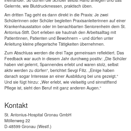
ineinander: So dürfen die Schüler selbst Hand anlegen und das
Gelernte, wie Blutdruckmessen, praktisch üben.
Am dritten Tag geht es dann direkt in die Praxis: Je zwei
Schülerinnen oder Schüler begleiten Praxisanleiterinnen auf einer
Krankenhausstation oder im benachbarten Seniorenheim dem St.
Antonius-Stift. Dort erleben sie hautnah den Arbeitsalltag mit
Patientinnen, Patienten und Bewohnern – und dürfen unter
Anleitung kleine pflegerische Tätigkeiten übernehmen.
Zum Abschluss werden die drei Tage gemeinsam reflektiert. Das
Feedback war auch in diesem Jahr durchweg positiv: „Die Schüler
haben viel gelernt, Spannendes erlebt und waren stolz, selbst
aktiv werden zu dürfen“, berichtet Sevgi Filiz. „Einige haben
danach sogar Interesse an einer Ausbildung bei uns gezeigt.“
Und sie fügt hinzu: „Wer erlebt, wie vielseitig und sinnstiftend
Pflege ist, sieht den Beruf mit ganz anderen Augen.“
Kontakt
St. Antonius-Hospital Gronau GmbH
Möllenweg 22
D-48599 Gronau (Westf.)