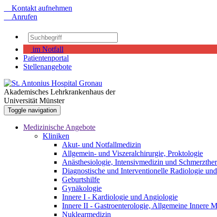
Kontakt aufnehmen
Anrufen
im Notfall
Patientenportal
Stellenangebote
Akademisches Lehrkrankenhaus der
Universität Münster
Toggle navigation
Medizinische Angebote
Kliniken
Akut- und Notfallmedizin
Allgemein- und Viszeralchirurgie, Proktologie
Anästhesiologie, Intensivmedizin und Schmerzther
Diagnostische und Interventionelle Radiologie un
Geburtshilfe
Gynäkologie
Innere I - Kardiologie und Angiologie
Innere II - Gastroenterologie, Allgemeine Innere
Nuklearmedizin