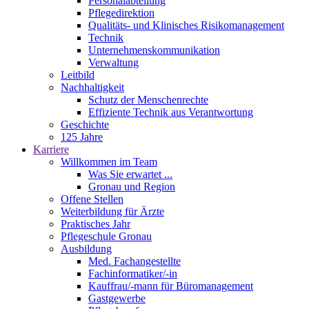
Personalabteilung
Pflegedirektion
Qualitäts- und Klinisches Risikomanagement
Technik
Unternehmenskommunikation
Verwaltung
Leitbild
Nachhaltigkeit
Schutz der Menschenrechte
Effiziente Technik aus Verantwortung
Geschichte
125 Jahre
Karriere
Willkommen im Team
Was Sie erwartet ...
Gronau und Region
Offene Stellen
Weiterbildung für Ärzte
Praktisches Jahr
Pflegeschule Gronau
Ausbildung
Med. Fachangestellte
Fachinformatiker/-in
Kauffrau/-mann für Büromanagement
Gastgewerbe