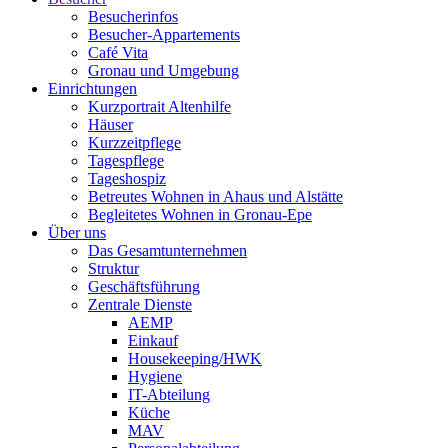
Besucherinfos
Besucher-Appartements
Café Vita
Gronau und Umgebung
Einrichtungen
Kurzportrait Altenhilfe
Häuser
Kurzzeitpflege
Tagespflege
Tageshospiz
Betreutes Wohnen in Ahaus und Alstätte
Begleitetes Wohnen in Gronau-Epe
Über uns
Das Gesamtunternehmen
Struktur
Geschäftsführung
Zentrale Dienste
AEMP
Einkauf
Housekeeping/HWK
Hygiene
IT-Abteilung
Küche
MAV