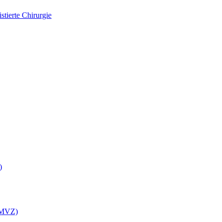
tierte Chirurgie
)
 (MVZ)