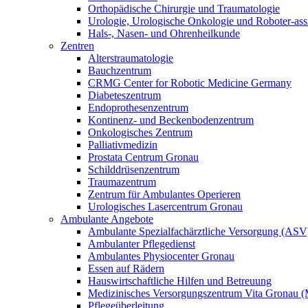
Orthopädische Chirurgie und Traumatologie
Urologie, Urologische Onkologie und Roboter-assis
Hals-, Nasen- und Ohrenheilkunde
Zentren
Alterstraumatologie
Bauchzentrum
CRMG Center for Robotic Medicine Germany
Diabeteszentrum
Endoprothesenzentrum
Kontinenz- und Beckenbodenzentrum
Onkologisches Zentrum
Palliativmedizin
Prostata Centrum Gronau
Schilddrüsenzentrum
Traumazentrum
Zentrum für Ambulantes Operieren
Urologisches Lasercentrum Gronau
Ambulante Angebote
Ambulante Spezialfachärztliche Versorgung (ASV
Ambulanter Pflegedienst
Ambulantes Physiocenter Gronau
Essen auf Rädern
Hauswirtschaftliche Hilfen und Betreuung
Medizinisches Versorgungszentrum Vita Gronau
Pflegeüberleitung