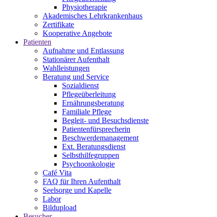
Physiotherapie
Akademisches Lehrkrankenhaus
Zertifikate
Kooperative Angebote
Patienten
Aufnahme und Entlassung
Stationärer Aufenthalt
Wahlleistungen
Beratung und Service
Sozialdienst
Pflegeüberleitung
Ernährungsberatung
Familiale Pflege
Begleit- und Besuchsdienste
Patientenfürsprecherin
Beschwerdemanagement
Ext. Beratungsdienst
Selbsthilfegruppen
Psychoonkologie
Café Vita
FAQ für Ihren Aufenthalt
Seelsorge und Kapelle
Labor
Bildupload
Besucher