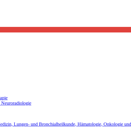
apie
d Neuroradiologie
 Medizin, Lungen- und Bronchialheilkunde, Hämatologie, Onkologie und