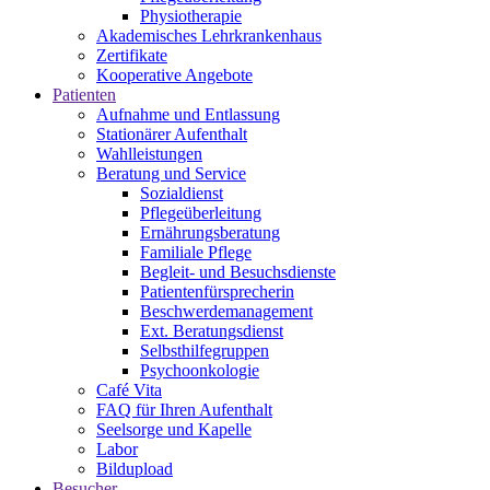
Physiotherapie
Akademisches Lehrkrankenhaus
Zertifikate
Kooperative Angebote
Patienten
Aufnahme und Entlassung
Stationärer Aufenthalt
Wahlleistungen
Beratung und Service
Sozialdienst
Pflegeüberleitung
Ernährungsberatung
Familiale Pflege
Begleit- und Besuchsdienste
Patientenfürsprecherin
Beschwerdemanagement
Ext. Beratungsdienst
Selbsthilfegruppen
Psychoonkologie
Café Vita
FAQ für Ihren Aufenthalt
Seelsorge und Kapelle
Labor
Bildupload
Besucher