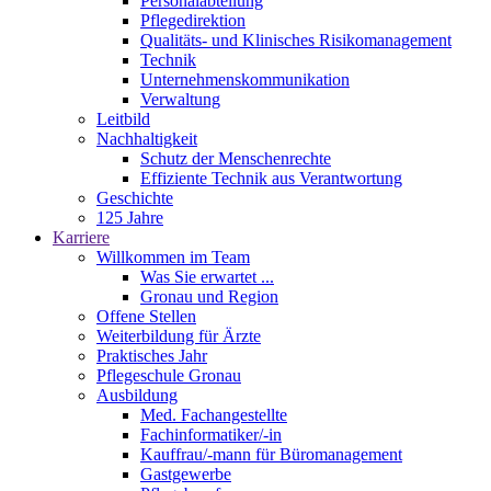
Personalabteilung
Pflegedirektion
Qualitäts- und Klinisches Risikomanagement
Technik
Unternehmenskommunikation
Verwaltung
Leitbild
Nachhaltigkeit
Schutz der Menschenrechte
Effiziente Technik aus Verantwortung
Geschichte
125 Jahre
Karriere
Willkommen im Team
Was Sie erwartet ...
Gronau und Region
Offene Stellen
Weiterbildung für Ärzte
Praktisches Jahr
Pflegeschule Gronau
Ausbildung
Med. Fachangestellte
Fachinformatiker/-in
Kauffrau/-mann für Büromanagement
Gastgewerbe