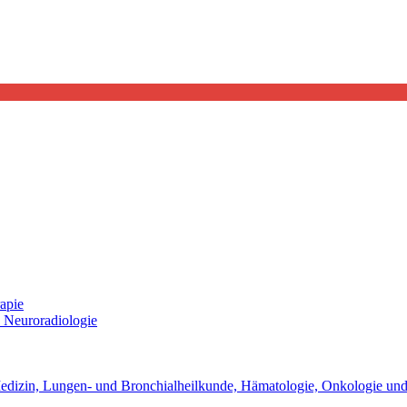
apie
d Neuroradiologie
 Medizin, Lungen- und Bronchialheilkunde, Hämatologie, Onkologie und