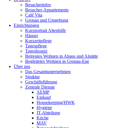
Besucherinfos
Besucher-Appartements
Café Vita
Gronau und Umgebung
Einrichtungen
Kurzportrait Altenhilfe
Häuser
Kurzzeitpflege
Tagespflege
Tageshospiz
Betreutes Wohnen in Ahaus und Alstätte
Begleitetes Wohnen in Gronau-Epe
Über uns
Das Gesamtunternehmen
Struktur
Geschäftsführung
Zentrale Dienste
AEMP
Einkauf
Housekeeping/HWK
Hygiene
IT-Abteilung
Küche
MAV