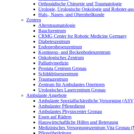
Orthopädische Chirurgie und Traumatologie
Urologie, Urologische Onkologie und Roboter-assis
Hals-, Nasen- und Ohrenheilkunde
Zentren
Alterstraumatologie
Bauchzentrum
CRMG Center for Robotic Medicine Germany
Diabeteszentrum
Endoprothesenzentrum
Kontinenz- und Beckenbodenzentrum
Onkologisches Zentrum
Palliativmedizin
Prostata Centrum Gronau
Schilddrüsenzentrum
Traumazentrum
Zentrum für Ambulantes Operieren
Urologisches Lasercentrum Gronau
Ambulante Angebote
Ambulante Spezialfachärztliche Versorgung (ASV
Ambulanter Pflegedienst
Ambulantes Physiocenter Gronau
Essen auf Rädern
Hauswirtschaftliche Hilfen und Betreuung
Medizinisches Versorgungszentrum Vita Gronau
Pflegeüberleitung