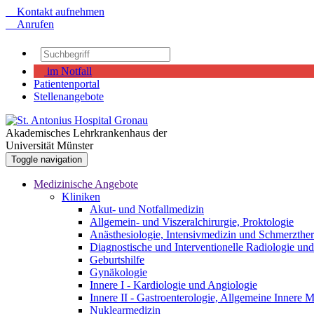
Kontakt aufnehmen
Anrufen
im Notfall
Patientenportal
Stellenangebote
Akademisches Lehrkrankenhaus der
Universität Münster
Toggle navigation
Medizinische Angebote
Kliniken
Akut- und Notfallmedizin
Allgemein- und Viszeralchirurgie, Proktologie
Anästhesiologie, Intensivmedizin und Schmerzther
Diagnostische und Interventionelle Radiologie un
Geburtshilfe
Gynäkologie
Innere I - Kardiologie und Angiologie
Innere II - Gastroenterologie, Allgemeine Innere
Nuklearmedizin