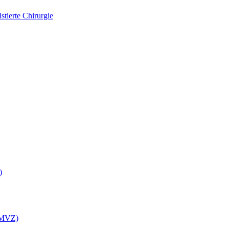
tierte Chirurgie
)
 (MVZ)