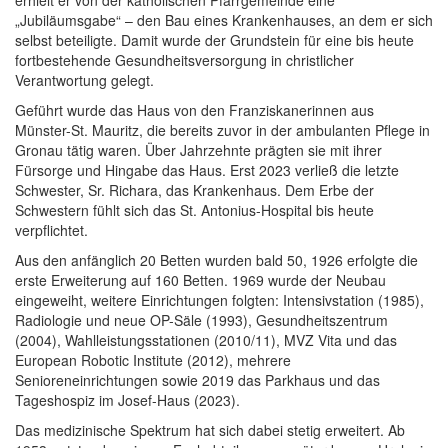
erhielt er von der katholischen Pfarrgemeinde eine
„Jubiläumsgabe“ – den Bau eines Krankenhauses, an dem er sich
selbst beteiligte. Damit wurde der Grundstein für eine bis heute
fortbestehende Gesundheitsversorgung in christlicher
Verantwortung gelegt.
Geführt wurde das Haus von den Franziskanerinnen aus
Münster-St. Mauritz, die bereits zuvor in der ambulanten Pflege in
Gronau tätig waren. Über Jahrzehnte prägten sie mit ihrer
Fürsorge und Hingabe das Haus. Erst 2023 verließ die letzte
Schwester, Sr. Richara, das Krankenhaus. Dem Erbe der
Schwestern fühlt sich das St. Antonius-Hospital bis heute
verpflichtet.
Aus den anfänglich 20 Betten wurden bald 50, 1926 erfolgte die
erste Erweiterung auf 160 Betten. 1969 wurde der Neubau
eingeweiht, weitere Einrichtungen folgten: Intensivstation (1985),
Radiologie und neue OP-Säle (1993), Gesundheitszentrum
(2004), Wahlleistungsstationen (2010/11), MVZ Vita und das
European Robotic Institute (2012), mehrere
Senioreneinrichtungen sowie 2019 das Parkhaus und das
Tageshospiz im Josef-Haus (2023).
Das medizinische Spektrum hat sich dabei stetig erweitert. Ab