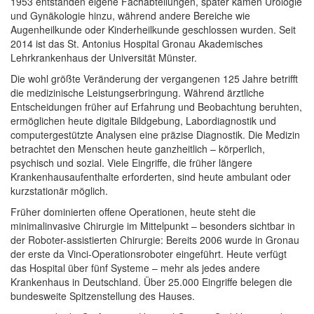
1953 entstanden eigene Fachabteilungen, später kamen Urologie
und Gynäkologie hinzu, während andere Bereiche wie
Augenheilkunde oder Kinderheilkunde geschlossen wurden. Seit
2014 ist das St. Antonius Hospital Gronau Akademisches
Lehrkrankenhaus der Universität Münster.
Die wohl größte Veränderung der vergangenen 125 Jahre betrifft
die medizinische Leistungserbringung. Während ärztliche
Entscheidungen früher auf Erfahrung und Beobachtung beruhten,
ermöglichen heute digitale Bildgebung, Labordiagnostik und
computergestützte Analysen eine präzise Diagnostik. Die Medizin
betrachtet den Menschen heute ganzheitlich – körperlich,
psychisch und sozial. Viele Eingriffe, die früher längere
Krankenhausaufenthalte erforderten, sind heute ambulant oder
kurzstationär möglich.
Früher dominierten offene Operationen, heute steht die
minimalinvasive Chirurgie im Mittelpunkt – besonders sichtbar in
der Roboter-assistierten Chirurgie: Bereits 2006 wurde in Gronau
der erste da Vinci-Operationsroboter eingeführt. Heute verfügt
das Hospital über fünf Systeme – mehr als jedes andere
Krankenhaus in Deutschland. Über 25.000 Eingriffe belegen die
bundesweite Spitzenstellung des Hauses.